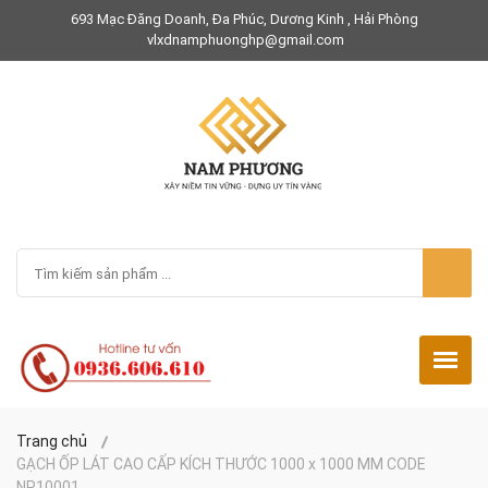
693 Mạc Đăng Doanh, Đa Phúc, Dương Kinh , Hải Phòng
vlxdnamphuonghp@gmail.com
Trang chủ
GẠCH ỐP LÁT CAO CẤP KÍCH THƯỚC 1000 x 1000 MM CODE
NP10001